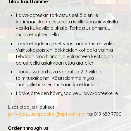
Tilaa kauttamme:
Laiva-apteekin tarkastus sekä pienille
kotimaanliikenteessä että isoille kansainvälisillä
vesillä kulkeville aluksille. Tarkastus onnistuu
myös etäyhteydellä.
Tarviketäydennykset vuositarkastusten välillä.
Vaihtokelpoisten lääkkeiden kohdalla valinta
tehdään aina hinnan ja valmisteen kestoajan
perusteella asiakkaan etua ajatellen.
Tilauksissa on hyvä varautua 2-3 viikon
toimitusaikoihin. Käsittelemme myös
mahdollisuuksien mukaan kiiretilauksia.
Lääkejätteiden hävityspalvelu laiva-apteekeille.
Lisätietoa ja tilaukset:
porvoon.uusiapteekki@apteekit.net
tai 019 689 7700
Order through us: