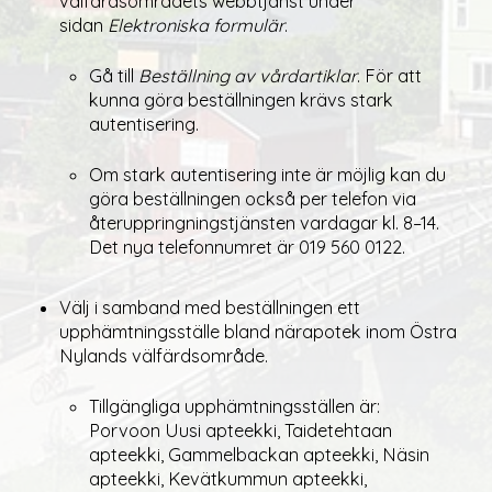
välfärdsområdets webbtjänst under
sidan
Elektroniska formulär
.
Gå till
Beställning av vårdartiklar
. För att
kunna göra beställningen krävs stark
autentisering.
Om stark autentisering inte är möjlig kan du
göra beställningen också per telefon via
återuppringningstjänsten vardagar kl. 8–14.
Det nya telefonnumret är 019 560 0122.
Välj i samband med beställningen ett
upphämtningsställe bland närapotek inom Östra
Nylands välfärdsområde.
Tillgängliga upphämtningsställen är:
Porvoon Uusi apteekki, Taidetehtaan
apteekki, Gammelbackan apteekki, Näsin
apteekki, Kevätkummun apteekki,