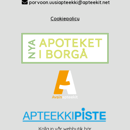
porvoon.uusiapteekki@apteekit.net
Cookiepolicy
Kolla in vår webbutik här