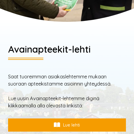
Avainapteekit-lehti
Saat tuoreimman asiakaslehtemme mukaan
suoraan apteekistamme asioinnin yhteydessä.
Lue uusin Avainapteekit-lehtemme diginä
klikkaamalla alla olevasta linkistä:
Lue lehti