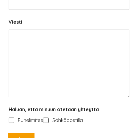
Viesti
H
Haluan, että minuun otetaan yhteyttä
a
l
Puhelimitse
Sähköpostilla
u
a
n